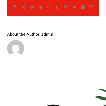
Facebook
X
Reddit
LinkedIn
WhatsApp
Tumblr
Pinterest
Vk
Xing
Email
About the Author:
admin