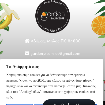
Αδάμας, Μήλος Τ.Κ. 84800
gardenjuicemilos@gmail.com
+30 22870 31124
Tο Aπόρρητό σας
Χρησιμοποιούμε cookies για να βελτιώσουμε την εμπειρία
περιήγησής σας, να προβάλλουμε εξατομικευμένες διαφημίσεις ή
περιεχόμενο και να αναλύουμε την επισκεψιμότητά μας. Κάνοντας
κλικ στο "Αποδοχή όλων", συναινείτε στη χρήση των cookies από
εμάς.