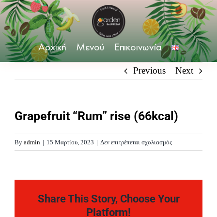
Skip
to
content
Αρχική
Μενού
Επικοινωνία
Previous
Next
Grapefruit “Rum” rise (66kcal)
στο
By
admin
|
15 Μαρτίου, 2023
|
Δεν επιτρέπεται σχολιασμός
Grapefruit
“Rum”
rise
(66kcal)
Share This Story, Choose Your
Platform!