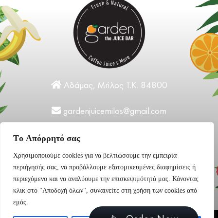
Αδάμας, Μήλος Τ.Κ. 84800
gardenjuicemilos@gmail.com
+30 22870 31124
Tο Aπόρρητό σας
Χρησιμοποιούμε cookies για να βελτιώσουμε την εμπειρία
περιήγησής σας, να προβάλλουμε εξατομικευμένες διαφημίσεις ή
περιεχόμενο και να αναλύουμε την επισκεψιμότητά μας. Κάνοντας
κλικ στο "Αποδοχή όλων", συναινείτε στη χρήση των cookies από
εμάς.