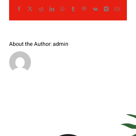
Facebook
X
Reddit
LinkedIn
WhatsApp
Tumblr
Pinterest
Vk
Xing
Email
About the Author:
admin