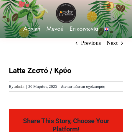
Skip
to
content
Αρχική
Μενού
Επικοινωνία
Previous
Next
Latte Ζεστό / Κρύο
στο
By
admin
|
30 Μαρτίου, 2025
|
Δεν επιτρέπεται σχολιασμός
Latte
Ζεστό
/
Κρύο
Share This Story, Choose Your
Platform!