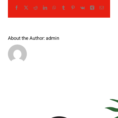
Facebook
X
Reddit
LinkedIn
WhatsApp
Tumblr
Pinterest
Vk
Xing
Email
About the Author:
admin