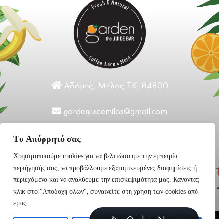
Αδάμας, Μήλος Τ.Κ. 84800
gardenjuicemilos@gmail.com
+30 22870 31124
Tο Aπόρρητό σας
Χρησιμοποιούμε cookies για να βελτιώσουμε την εμπειρία
περιήγησής σας, να προβάλλουμε εξατομικευμένες διαφημίσεις ή
περιεχόμενο και να αναλύουμε την επισκεψιμότητά μας. Κάνοντας
κλικ στο "Αποδοχή όλων", συναινείτε στη χρήση των cookies από
εμάς.