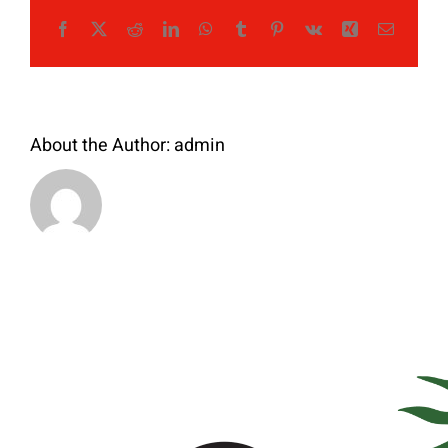
Facebook
X
Reddit
LinkedIn
WhatsApp
Tumblr
Pinterest
Vk
Xing
Email
About the Author:
admin