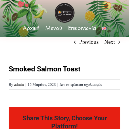
Skip
to
content
Αρχική
Μενού
Επικοινωνία
Previous
Next
Smoked Salmon Toast
στο
By
admin
|
15 Μαρτίου, 2023
|
Δεν επιτρέπεται σχολιασμός
Smoked
Salmon
Toast
Share This Story, Choose Your
Platform!