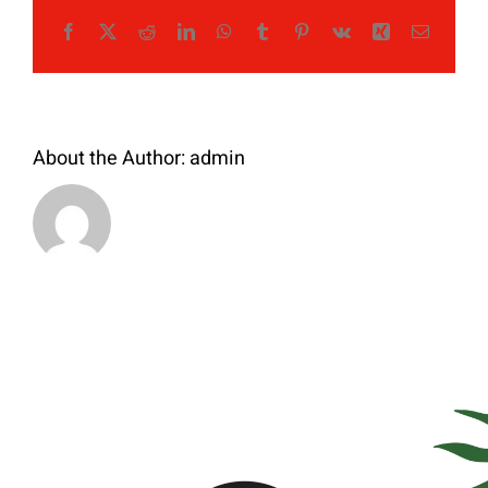
Facebook
X
Reddit
LinkedIn
WhatsApp
Tumblr
Pinterest
Vk
Xing
Email
About the Author:
admin