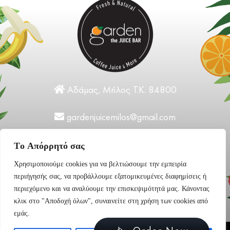
Αδάμας, Μήλος Τ.Κ. 84800
gardenjuicemilos@gmail.com
+30 22870 31124
Tο Aπόρρητό σας
Χρησιμοποιούμε cookies για να βελτιώσουμε την εμπειρία
περιήγησής σας, να προβάλλουμε εξατομικευμένες διαφημίσεις ή
περιεχόμενο και να αναλύουμε την επισκεψιμότητά μας. Κάνοντας
κλικ στο "Αποδοχή όλων", συναινείτε στη χρήση των cookies από
εμάς.