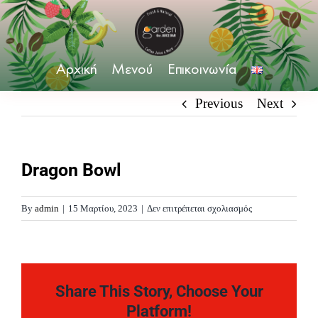
Skip
to
content
Αρχική
Μενού
Επικοινωνία
Previous
Next
Dragon Bowl
στο
By
admin
|
15 Μαρτίου, 2023
|
Δεν επιτρέπεται σχολιασμός
Dragon
Bowl
Share This Story, Choose Your
Platform!